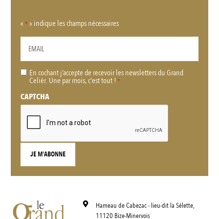
«
» indique les champs nécessaires
*
En cochant j’accepte de recevoir les newsletters du Grand
RGPD
Celièr. Une par mois, c'est tout !
*
*
CAPTCHA
Hameau de Cabezac - lieu-dit la Sélette,
11120 Bize-Minervois