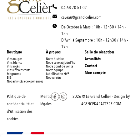
04 68 70 51 02
caveau@grand-celier.com
De Octobre à Mars : 10h - 12h30 / 14h -
18h
D'Avril à Septembre : 10h - 12h30 / 14h -
19h
Boutique
À propos
Salle de réception
Actualités
Vins rouges
Notre histoire
Vins blancs
Notre cave aujourd'hui
Contact
Vins rosés
Notre point de vente
Vins effervescents
Notre équipe
Mon compte
Magnums
Labellisation HVE
BIB
Nos valeurs
Nos activités et expériences
Politique de
Mentions
2026 © Le Grand Cellier - Design by
confidentialité et
légales
AGENCEKARACTERE.COM
d'utilisation des
cookies