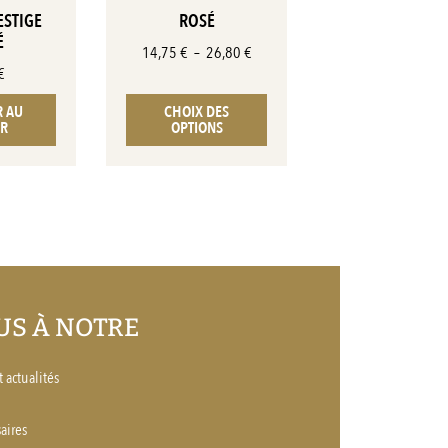
ESTIGE
ROSÉ
É
14,75
€
–
26,80
€
€
R AU
CHOIX DES
ER
OPTIONS
S À NOTRE
 actualités
aires