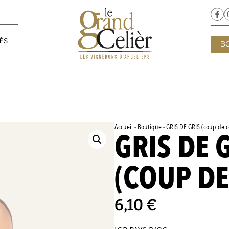
ÉS
B
Accueil
-
Boutique
-
GRIS DE GRIS (coup de 
GRIS DE 
(COUP D
6,10
€