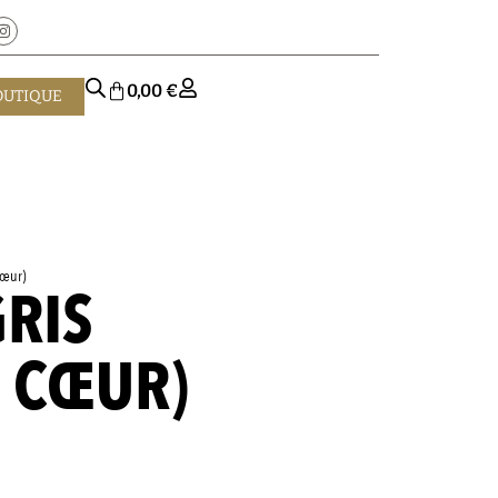
0,00
€
OUTIQUE
cœur)
GRIS
E CŒUR)