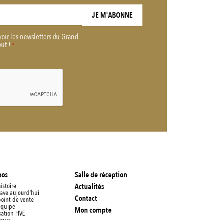
voir les newsletters du Grand
out !
*
pos
Salle de réception
istoire
Actualités
cave aujourd'hui
Contact
point de vente
équipe
Mon compte
sation HVE