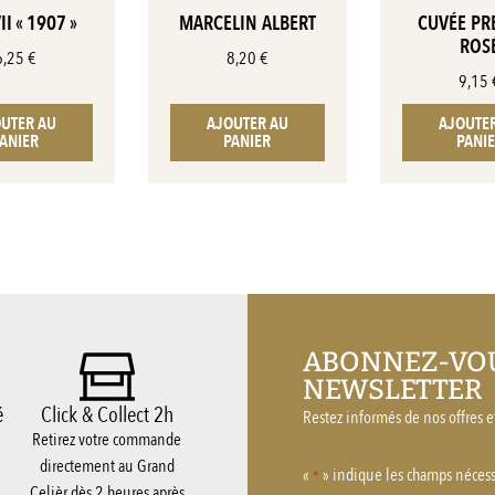
I « 1907 »
MARCELIN ALBERT
CUVÉE PR
ROS
6,25
€
8,20
€
9,15
UTER AU
AJOUTER AU
AJOUTE
ANIER
PANIER
PANI
ABONNEZ-VOU
NEWSLETTER
é
Click & Collect 2h
Restez informés de nos offres et
Retirez votre commande
directement au Grand
«
» indique les champs nécess
*
Celièr dès 2 heures après