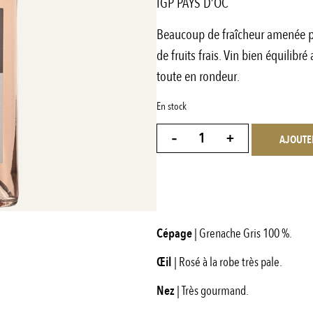
IGP PAYS D’OC
Beaucoup de fraîcheur amenée p
de fruits frais. Vin bien équilibr
toute en rondeur.
En stock
-
+
AJOUTE
Cépage
| Grenache Gris 100 %.
Œil
| Rosé à la robe très pale.
Nez
| Très gourmand.