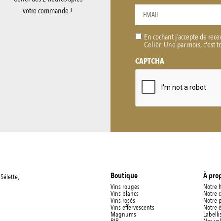
votre commande !
En cochant j’accepte de rece
RGPD
Celièr. Une par mois, c'est t
*
CAPTCHA
Boutique
À pro
Sélette,
Vins rouges
Notre h
Vins blancs
Notre 
Vins rosés
Notre 
Vins effervescents
Notre 
Magnums
Labelli