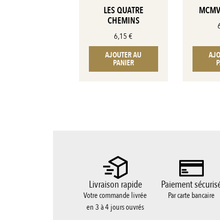
LES QUATRE
MCMVI
CHEMINS
6,15
€
AJOUTER AU
AJO
PANIER
P
Livraison rapide
Paiement sécuris
Votre commande livrée
Par carte bancaire
en 3 à 4 jours ouvrés