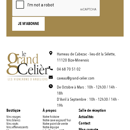
Hameau de Cabezac - lieu-dit la Sélette,
11120 Bize-Minervois
04 68 70 51 02
caveau@grand-celier.com
De Octobre à Mars : 10h - 12h30 / 14h -
18h
D'Avril à Septembre : 10h - 12h30 / 14h -
19h
Boutique
À propos
Salle de réception
Actualités
Vins rouges
Notre histoire
Vins blancs
Notre cave aujourd'hui
Contact
Vins rosés
Notre point de vente
Vins effervescents
Notre équipe
Mon compte