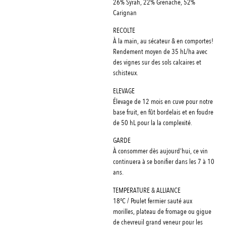
26% Syrah, 22% Grenache, 52%
Carignan
RECOLTE
À la main, au sécateur & en comportes!
Rendement moyen de 35 hL/ha avec
des vignes sur des sols calcaires et
schisteux.
ELEVAGE
Élevage de 12 mois en cuve pour notre
base fruit, en fût bordelais et en foudre
de 50 hL pour la la complexité.
GARDE
À consommer dès aujourd’hui, ce vin
continuera à se bonifier dans les 7 à 10
ans.
TEMPERATURE & ALLIANCE
18°C / Poulet fermier sauté aux
morilles, plateau de fromage ou gigue
de chevreuil grand veneur pour les