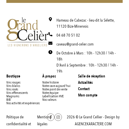
Hameau de Cabezac - lieu-dit la Sélette,
11120 Bize-Minervois
04 68 70 51 02
caveau@grand-celier.com
De Octobre à Mars : 10h - 12h30 / 14h -
18h
D'Avril à Septembre : 10h - 12h30 / 14h -
19h
Boutique
À propos
Salle de réception
Actualités
Vins rouges
Notre histoire
Vins blancs
Notre cave aujourd'hui
Contact
Vins rosés
Notre point de vente
Vins effervescents
Notre équipe
Mon compte
Magnums
Labellisation HVE
BIB
Nos valeurs
Nos activités et expériences
Politique de
Mentions
2026 © Le Grand Cellier - Design by
confidentialité et
légales
AGENCEKARACTERE.COM