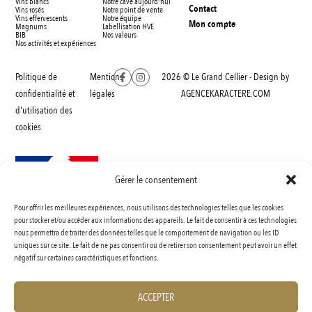
Vins blancs
Notre cave aujourd'hui
Contact
Vins rosés
Notre point de vente
Vins effervescents
Notre équipe
Mon compte
Magnums
Labellisation HVE
BIB
Nos valeurs
Nos activités et expériences
Politique de
Mentions
2026 © Le Grand Cellier - Design by
confidentialité et
légales
AGENCEKARACTERE.COM
d'utilisation des
cookies
Gérer le consentement
Pour offrir les meilleures expériences, nous utilisons des technologies telles que les cookies
INTERDICTION DE VENTE DE BOISSONS ALCOOLIQUES AUX MINEURS DE MOINS
pour stocker et/ou accéder aux informations des appareils. Le fait de consentir à ces technologies
nous permettra de traiter des données telles que le comportement de navigation ou les ID
DE 18 ANS
uniques sur ce site. Le fait de ne pas consentir ou de retirer son consentement peut avoir un effet
La preuve de majorité de l’acheteur est éxigée au moment de la vente en ligne.
négatif sur certaines caractéristiques et fonctions.
Code de la santé publique, ART.L3342-1 et L.3353-3
ACCEPTER