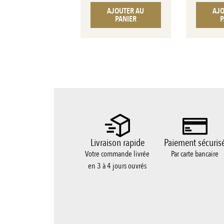
AJOUTER AU
AJO
PANIER
P
Livraison rapide
Paiement sécuris
Votre commande livrée
Par carte bancaire
en 3 à 4 jours ouvrés