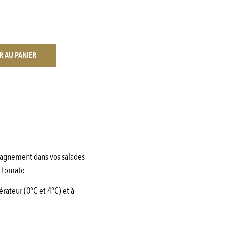
R AU PANIER
ompagnement dans vos salades
a tomate.
érateur (0°C et 4°C) et à