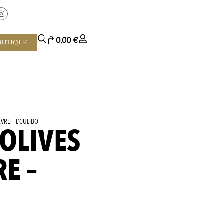
0,00
€
OUTIQUE
VRE – L’OULIBO
’OLIVES
E –