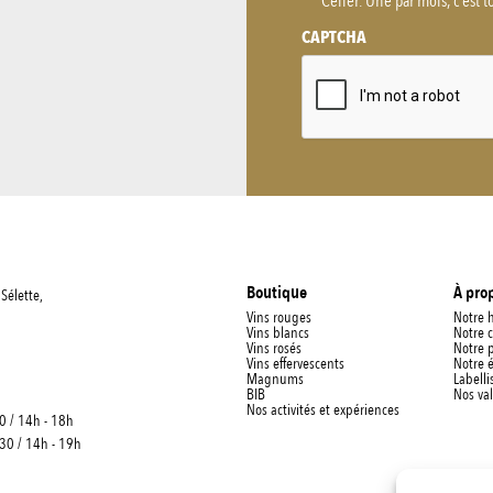
Celièr. Une par mois, c'est t
*
CAPTCHA
Boutique
À pro
Sélette,
Vins rouges
Notre h
Vins blancs
Notre 
Vins rosés
Notre 
Vins effervescents
Notre 
Magnums
Labelli
BIB
Nos va
Nos activités et expériences
0 / 14h - 18h
h30 / 14h - 19h