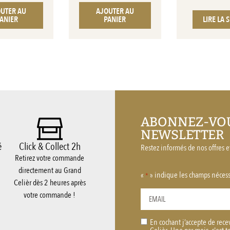
UTER AU
AJOUTER AU
ANIER
PANIER
LIRE LA 
ABONNEZ-VOU
NEWSLETTER
é
Click & Collect 2h
Restez informés de nos offres et
Retirez votre commande
directement au Grand
«
» indique les champs nécess
*
Celièr dès 2 heures après
votre commande !
En cochant j’accepte de rece
RGPD