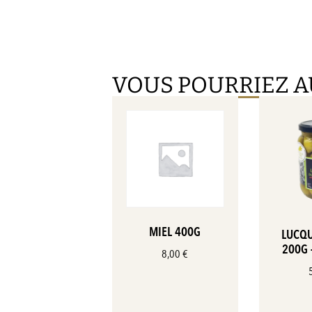
VOUS POURRIEZ A
MIEL 400G
LUCQU
200G 
8,00
€