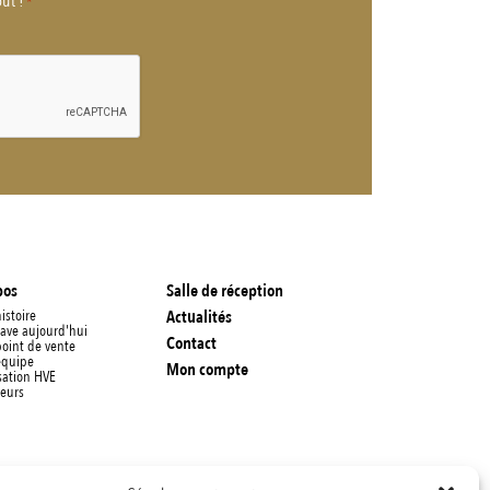
out !
*
pos
Salle de réception
istoire
Actualités
cave aujourd'hui
Contact
point de vente
équipe
Mon compte
sation HVE
leurs