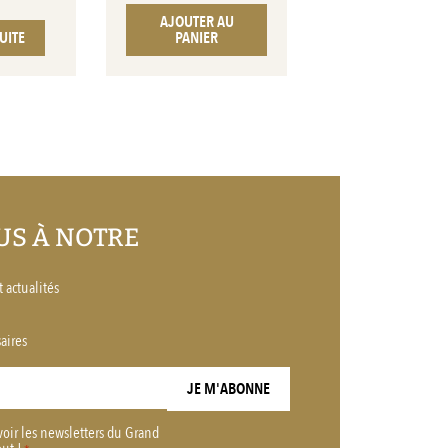
AJOUTER AU
SUITE
PANIER
S À NOTRE
 actualités
aires
voir les newsletters du Grand