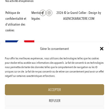
Nos activités et expériences
Politique de
Mentions
2026 © Le Grand Cellier - Design by
confidentialité et
légales
AGENCEKARACTERE.COM
d'utilisation des
cookies
Gérer le consentement
Pour offrir les meilleures expériences, nous utilisons des technologies telles que les cookies
INTERDICTION DE VENTE DE BOISSONS ALCOOLIQUES AUX MINEURS DE MOINS
pour stocker et/ou accéder aux informations des appareils. Le fait de consentir à ces technologies
nous permettra de traiter des données telles que le comportement de navigation ou les ID
DE 18 ANS
uniques sur ce site. Le fait de ne pas consentir ou de retirer son consentement peut avoir un effet
La preuve de majorité de l’acheteur est éxigée au moment de la vente en ligne.
négatif sur certaines caractéristiques et fonctions.
Code de la santé publique, ART.L3342-1 et L.3353-3
ACCEPTER
REFUSER
L’ABUS D’ALCOOL EST DANGEREUX POUR LA SANTÉ, À CONSOMMER AVEC