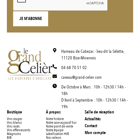
Hameau de Cabezac - lieu-dit la Sélette,
11120 Bize-Minervois
04 68 70 51 02
caveau@grand-celier.com
De Octobre à Mars : 10h - 12h30 / 14h -
18h
D'Avril à Septembre : 10h - 12h30 / 14h -
19h
Boutique
À propos
Salle de réception
Actualités
Vins rouges
Notre histoire
Vins blancs
Notre cave aujourd'hui
Contact
Vins rosés
Notre point de vente
Vins effervescents
Notre équipe
Mon compte
Magnums
Labellisation HVE
BIB
Nos valeurs