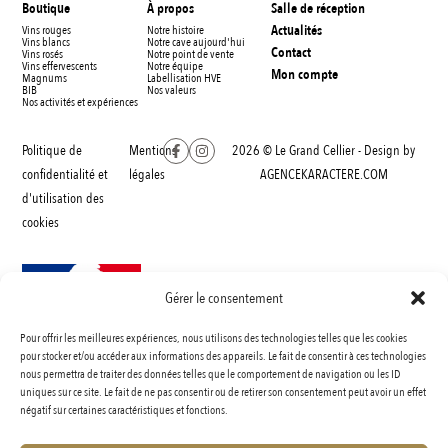
Boutique
À propos
Salle de réception
Actualités
Vins rouges
Notre histoire
Vins blancs
Notre cave aujourd'hui
Contact
Vins rosés
Notre point de vente
Vins effervescents
Notre équipe
Mon compte
Magnums
Labellisation HVE
BIB
Nos valeurs
Nos activités et expériences
Politique de
Mentions
2026 © Le Grand Cellier - Design by
confidentialité et
légales
AGENCEKARACTERE.COM
d'utilisation des
cookies
Gérer le consentement
Pour offrir les meilleures expériences, nous utilisons des technologies telles que les cookies
INTERDICTION DE VENTE DE BOISSONS ALCOOLIQUES AUX MINEURS DE MOINS
pour stocker et/ou accéder aux informations des appareils. Le fait de consentir à ces technologies
nous permettra de traiter des données telles que le comportement de navigation ou les ID
DE 18 ANS
uniques sur ce site. Le fait de ne pas consentir ou de retirer son consentement peut avoir un effet
La preuve de majorité de l’acheteur est éxigée au moment de la vente en ligne.
négatif sur certaines caractéristiques et fonctions.
Code de la santé publique, ART.L3342-1 et L.3353-3