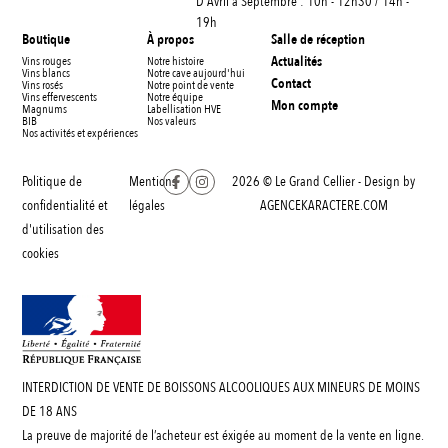
D'Avril à Septembre : 10h - 12h30 / 14h -
19h
Boutique
À propos
Salle de réception
Actualités
Vins rouges
Notre histoire
Vins blancs
Notre cave aujourd'hui
Contact
Vins rosés
Notre point de vente
Vins effervescents
Notre équipe
Mon compte
Magnums
Labellisation HVE
BIB
Nos valeurs
Nos activités et expériences
Politique de
Mentions
2026 © Le Grand Cellier - Design by
confidentialité et
légales
AGENCEKARACTERE.COM
d'utilisation des
cookies
INTERDICTION DE VENTE DE BOISSONS ALCOOLIQUES AUX MINEURS DE MOINS
DE 18 ANS
La preuve de majorité de l’acheteur est éxigée au moment de la vente en ligne.