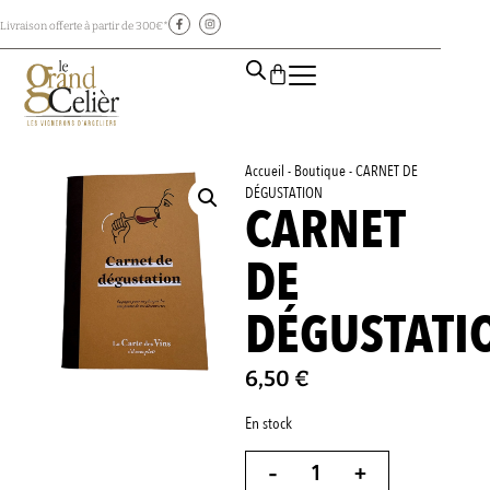
Livraison offerte à partir de 300€*
Accueil
-
Boutique
-
CARNET DE
DÉGUSTATION
CARNET
DE
DÉGUSTATI
6,50
€
En stock
-
+