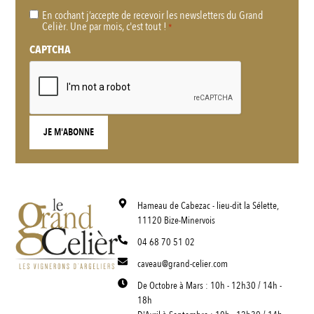
En cochant j’accepte de recevoir les newsletters du Grand
RGPD
Celièr. Une par mois, c'est tout !
*
*
CAPTCHA
Hameau de Cabezac - lieu-dit la Sélette,
11120 Bize-Minervois
04 68 70 51 02
caveau@grand-celier.com
De Octobre à Mars : 10h - 12h30 / 14h -
18h