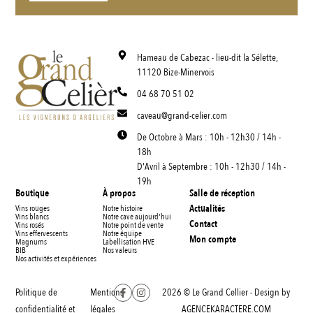
Hameau de Cabezac - lieu-dit la Sélette,
11120 Bize-Minervois
04 68 70 51 02
caveau@grand-celier.com
De Octobre à Mars : 10h - 12h30 / 14h -
18h
D'Avril à Septembre : 10h - 12h30 / 14h -
19h
Boutique
À propos
Salle de réception
Actualités
Vins rouges
Notre histoire
Vins blancs
Notre cave aujourd'hui
Contact
Vins rosés
Notre point de vente
Vins effervescents
Notre équipe
Mon compte
Magnums
Labellisation HVE
BIB
Nos valeurs
Nos activités et expériences
Politique de
Mentions
2026 © Le Grand Cellier - Design by
confidentialité et
légales
AGENCEKARACTERE.COM