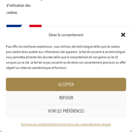
d'utilisation des
cookies
Gérer le consentement
Pour offrir les meilleures expériences, nous utilisons des technologies telles que les cookies
INTERDICTION DE VENTE DE BOISSONS ALCOOLIQUES AUX MINEURS DE MOINS
pour stocker et/ou accéder aux informations des appareils. Le fait de consentir à ces technologies
nous permettra de traiter des données telles que le comportement de navigation ou les ID
DE 18 ANS
uniques sur ce site. Le fait de ne pas consentir ou de retirer son consentement peut avoir un effet
La preuve de majorité de l’acheteur est éxigée au moment de la vente en ligne.
négatif sur certaines caractéristiques et fonctions.
Code de la santé publique, ART.L3342-1 et L.3353-3
ACCEPTER
REFUSER
L’ABUS D’ALCOOL EST DANGEREUX POUR LA SANTÉ, À CONSOMMER AVEC
VOIR LES PRÉFÉRENCES
MODÉRATION.
Politique de confidentialité et d’utilisation des cookies
Mentions légales