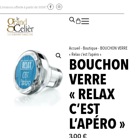
Livraison offerte à partir de 300€*
Accueil
-
Boutique
-
BOUCHON VERRE
« Relax c’est l’apéro »
BOUCHON
VERRE
« RELAX
C’EST
L’APÉRO »
3,00
€